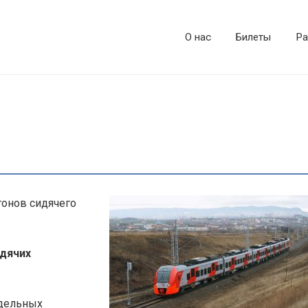
О нас
Билеты
Ра
гонов сидячего
идячих
тдельных