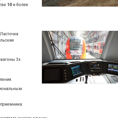
стве
10
и более
 Ласточка
альские
 вагоны 3х
ления.
циональным
приемника.