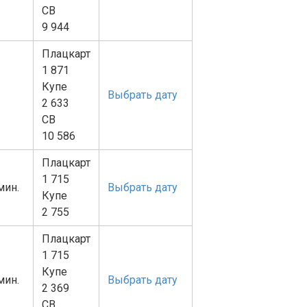
СВ
9 944
Плацкарт
1 871
Купе
Выбрать дату
2 633
СВ
10 586
Плацкарт
1 715
 мин.
Выбрать дату
Купе
2 755
Плацкарт
1 715
Купе
 мин.
Выбрать дату
2 369
СВ