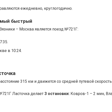
равляются ежедневно, круглогодично.
самый быстрый
Вязники – Москва является поезд №
721Г
:
7:35.
ве в 10:24.
сточка
асстояние 315 км и движется со средней путевой скорость
№721Г Ласточка делает
3 остановки:
Ковров-1 – 2 мин, Вл