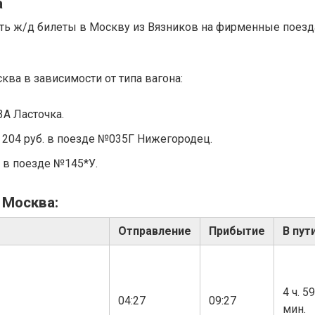
а
ить ж/д билеты в Москву из Вязников на фирменные поезд
ква в зависимости от типа вагона:
3А Ласточка.
19 204 руб. в поезде №035Г Нижегородец.
б. в поезде №145*У.
 Москва:
Отправление
Прибытие
В пут
4 ч. 59
04:27
09:27
мин.