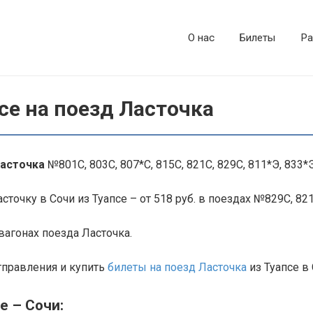
О нас
Билеты
Ра
се на поезд Ласточка
Ласточка
№801С, 803С, 807*С, 815С, 821С, 829С, 811*Э, 833*Э
точку в Сочи из Туапсе – от 518 руб. в поездах №829С, 821
агонах поезда Ласточка.
тправления и купить
билеты на поезд Ласточка
из Туапсе в 
е – Сочи: