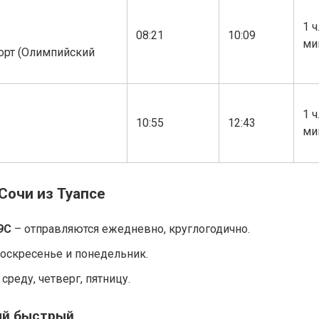
1 ч
08:21
10:09
ми
орт (Олимпийский
1 ч
10:55
12:43
ми
Сочи из Туапсе
9С
– отправляются ежедневно, круглогодично.
воскресенье и понедельник.
среду, четверг, пятницу.
ый быстрый