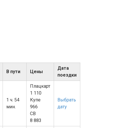
Дата
В пути
Цены
поездки
Плацкарт
1 110
1 ч. 54
Купе
Выбрать
мин.
966
дату
СВ
8 883