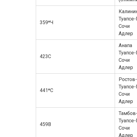
Калини
Туапсе-
359*Ч
Сочи
Адлер
Анапа
Туапсе-
423С
Сочи
Адлер
Ростов
Туапсе-
441*С
Сочи
Адлер
Тамбов
Туапсе-
459В
Сочи
Адлер