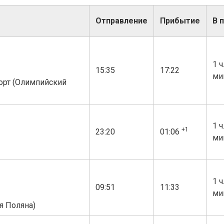
Отправление
Прибытие
В 
1 ч
15:35
17:22
ми
орт (Олимпийский
1 ч
+1
23:20
01:06
ми
1 ч
09:51
11:33
ми
я Поляна)