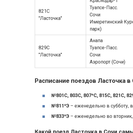
Краснодар-1
Туапсе-Пасс.
821С
Сочи
"Ласточка"
Имеретинский Кур
парк)
Анапа
829С
Туапсе-Пасс.
"Ласточка"
Сочи
Аэропорт (Сочи)
Расписание поездов Ласточка в 
№801С, 803С, 807*С, 815С, 821С, 82
№811*Э
– еженедельно в субботу, 
№
833*Э
– еженедельно во вторник, 
Какой поезд Ласточка в Сочи сам