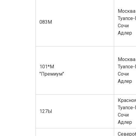
Москва
Туапсе-
083М
Сочи
Адлер
Москва
101*М
Туапсе-
"Премиум"
Сочи
Адлер
Красноя
Туапсе-
127Ы
Сочи
Адлер
Северо