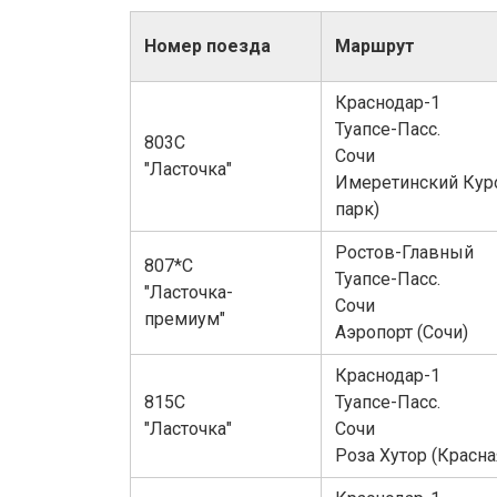
Номер поезда
Маршрут
Краснодар-1
Туапсе-Пасс.
803С
Сочи
"Ласточка"
Имеретинский Кур
парк)
Ростов-Главный
807*С
Туапсе-Пасс.
"Ласточка-
Сочи
премиум"
Аэропорт (Сочи)
Краснодар-1
815С
Туапсе-Пасс.
"Ласточка"
Сочи
Роза Хутор (Красна