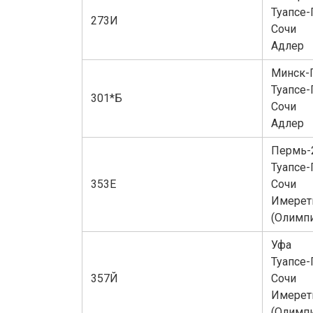
Туапсе-
273И
Сочи
Адлер
Минск-П
Туапсе-
301*Б
Сочи
Адлер
Пермь-
Туапсе-
353Е
Сочи
Имерет
(Олимпи
Уфа
Туапсе-
357Й
Сочи
Имерет
(Олимпи