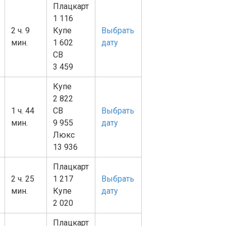
Плацкарт
1 116
2 ч. 9
Купе
Выбрать
мин.
1 602
дату
СВ
3 459
Купе
2 822
1 ч. 44
СВ
Выбрать
мин.
9 955
дату
Люкс
13 936
Плацкарт
2 ч. 25
1 217
Выбрать
мин.
Купе
дату
2 020
Плацкарт