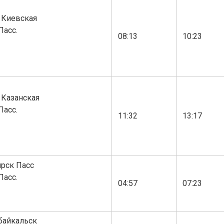
 Киевская
Пасс.
08:13
10:23
 Казанская
Пасс.
11:32
13:17
рск Пасс
Пасс.
04:57
07:23
байкальск