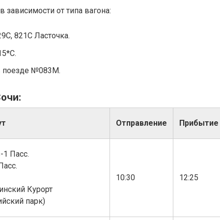
в зависимости от типа вагона:
29С, 821С Ласточка.
15*С.
. в поезде №083М.
Сочи:
ут
Отправление
Прибытие
-1 Пасс.
Пасс.
10:30
12:25
инский Курорт
йский парк)