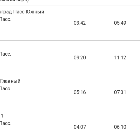
нград Пасс Южный
Пасс.
03:42
05:49
Пасс.
09:20
11:12
-Главный
Пасс.
05:16
07:31
-1
Пасс.
04:07
06:10