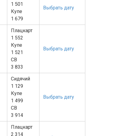
1 501
Выбрать дату
Купе
1 679
Плацкарт
1 552
Купе
Выбрать дату
1 521
СВ
3 833
Сидячий
1 129
Купе
Выбрать дату
1 499
СВ
3 914
Плацкарт
2 314