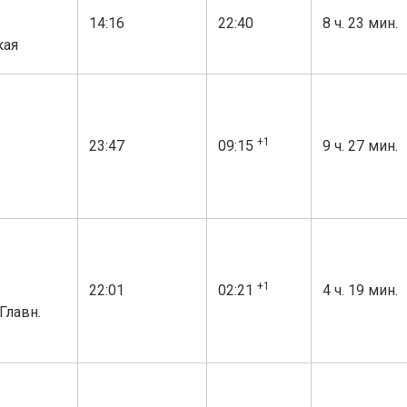
14:16
22:40
8 ч. 23 мин.
кая
+1
23:47
09:15
9 ч. 27 мин.
+1
22:01
02:21
4 ч. 19 мин.
Главн.