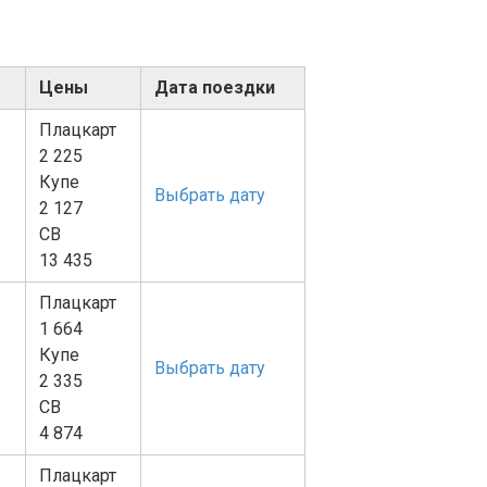
Цены
Дата поездки
Плацкарт
2 225
Купе
Выбрать дату
2 127
СВ
13 435
Плацкарт
1 664
Купе
Выбрать дату
2 335
СВ
4 874
Плацкарт