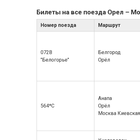
Билеты на все поезда Орел – Мо
Номер поезда
Маршрут
072В
Белгород
"Белогорье"
Орёл
Анапа
564*С
Орёл
Москва Киевская