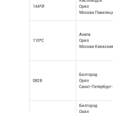
Кисловодск
144*Й
Орёл
Москва Павелец
Анапа
110*С
Орёл
Москва Киевская
Белгород
082В
Орёл
Санкт-Петербург-
Белгород
Орёл