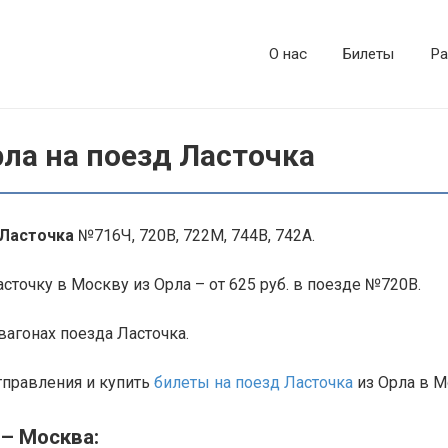
О нас
Билеты
Ра
ла на поезд Ласточка
 Ласточка
№716Ч, 720В, 722М, 744В, 742А.
сточку в Москву из Орла – от 625 руб. в поезде №720В.
агонах поезда Ласточка.
тправления и купить
билеты на поезд Ласточка
из Орла в М
– Москва: