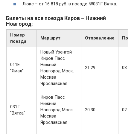
Люкс – от 16 818 руб. в поезде №031Г Вятка.
Билеты на все поезда Киров – Нижний
Новгород:
Номер
Маршрут
Отправление
Приб
поезда
Новый Уренгой
Киров Пасс
011Е
Нижний
21:29
03:22
"Ямал"
Новгород Моск.
Москва
Ярославская
Киров Пасс
Нижний
031Г
Новгород Моск.
20:30
02:53
"Вятка"
Москва
Ярославская