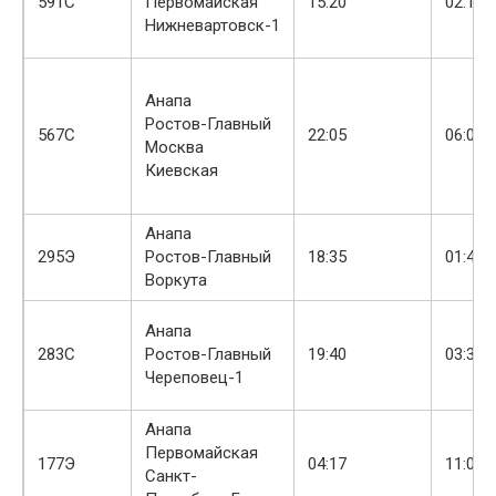
591С
Первомайская
15:20
02:15
Нижневартовск-1
Анапа
Ростов-Главный
+
567С
22:05
06:02
Москва
Киевская
Анапа
+
295Э
Ростов-Главный
18:35
01:41
Воркута
Анапа
+
283С
Ростов-Главный
19:40
03:33
Череповец-1
Анапа
Первомайская
177Э
04:17
11:00
Санкт-