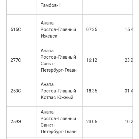
Тамбов-1
Анапа
515С
Ростов-Главный
07:35
15:43
Ижевск
Анапа
Ростов-Главный
277С
16:12
23:28
Санкт-
Петербург-Главн.
Анапа
+
253С
Ростов-Главный
18:35
01:41
Котлас Южный
Анапа
Ростов-Главный
+
259Э
23:05
10:20
Санкт-
Петербург-Главн.