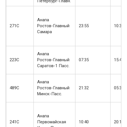
Петербург-Главн.
Анапа
+
271С
Ростов-Главный
23:55
10:38
Самара
Анапа
223С
Ростов-Главный
07:35
15:43
Саратов-1 Пасс.
Анапа
+
489С
Ростов-Главный
21:32
05:36
Минск-Пасс.
Анапа
241С
Первомайская
10:40
20:12