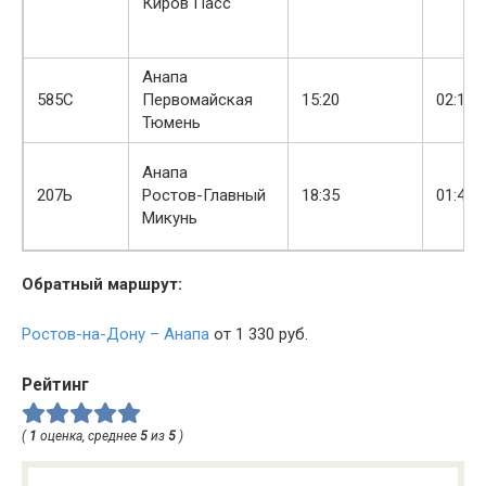
Киров Пасс
Анапа
+
585С
Первомайская
15:20
02:15
Тюмень
Анапа
+
207Ь
Ростов-Главный
18:35
01:41
Микунь
Обратный маршрут:
Ростов-на-Дону – Анапа
от 1 330 руб.
Рейтинг
(
1
оценка, среднее
5
из
5
)