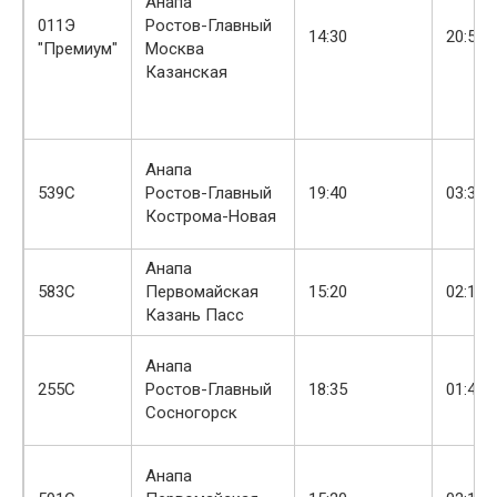
Анапа
011Э
Ростов-Главный
14:30
20:57
"Премиум"
Москва
Казанская
Анапа
+
539С
Ростов-Главный
19:40
03:33
Кострома-Новая
Анапа
+
583С
Первомайская
15:20
02:15
Казань Пасс
Анапа
+
255С
Ростов-Главный
18:35
01:41
Сосногорск
Анапа
+