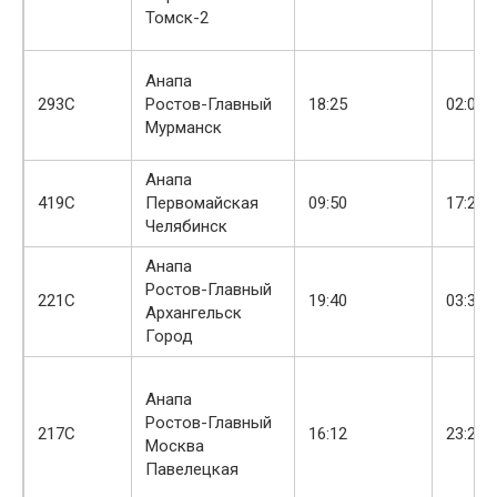
Томск-2
Анапа
+
293С
Ростов-Главный
18:25
02:02
Мурманск
Анапа
419С
Первомайская
09:50
17:22
Челябинск
Анапа
Ростов-Главный
+
221С
19:40
03:33
Архангельск
Город
Анапа
Ростов-Главный
217С
16:12
23:28
Москва
Павелецкая