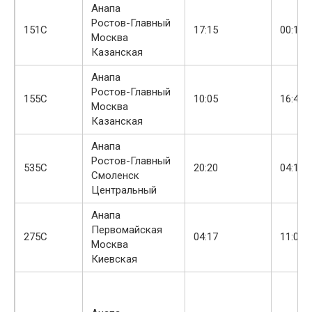
Анапа
Ростов-Главный
+
151С
17:15
00:11
Москва
Казанская
Анапа
Ростов-Главный
155С
10:05
16:42
Москва
Казанская
Анапа
Ростов-Главный
+
535С
20:20
04:14
Смоленск
Центральный
Анапа
Первомайская
275С
04:17
11:00
Москва
Киевская