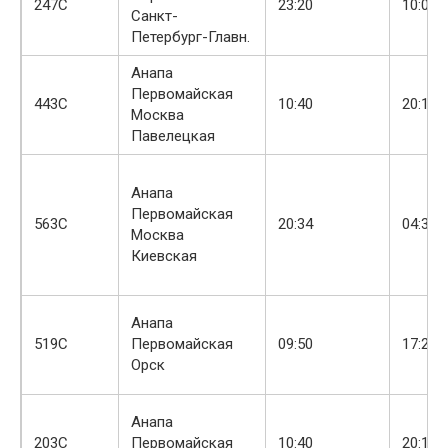
+
247С
23:20
10:01
Санкт-
Петербург-Главн.
Анапа
Первомайская
443С
10:40
20:17
Москва
Павелецкая
Анапа
Первомайская
+
563С
20:34
04:34
Москва
Киевская
Анапа
519С
Первомайская
09:50
17:22
Орск
Анапа
203С
Первомайская
10:40
20:12