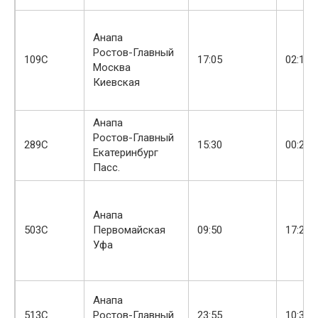
Анапа
Ростов-Главный
+
109С
17:05
02:11
Москва
Киевская
Анапа
Ростов-Главный
+
289С
15:30
00:20
Екатеринбург
Пасс.
Анапа
503С
Первомайская
09:50
17:22
Уфа
Анапа
+
513С
Ростов-Главный
23:55
10:38