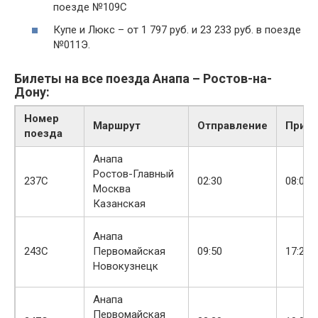
поезде №109С
Купе и Люкс – от 1 797 руб. и 23 233 руб. в поезде
№011Э.
Билеты на все поезда Анапа – Ростов-на-
Дону:
Номер
Маршрут
Отправление
Приб
поезда
Анапа
Ростов-Главный
237С
02:30
08:08
Москва
Казанская
Анапа
243С
Первомайская
09:50
17:22
Новокузнецк
Анапа
Первомайская