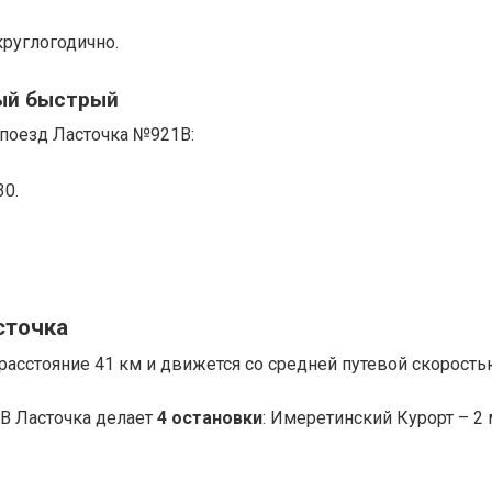
круглогодично.
мый быстрый
 поезд Ласточка №921В:
30.
сточка
асстояние 41 км и движется со средней путевой скорость
В Ласточка делает
4
остановки
: Имеретинский Курорт – 2 