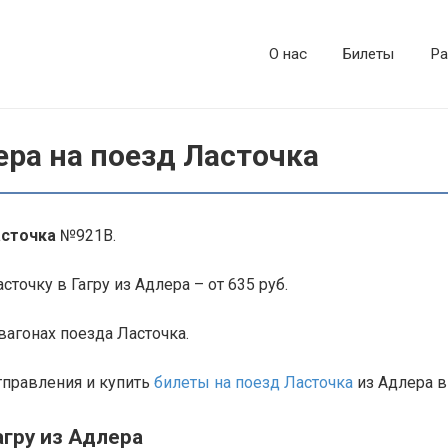
О нас
Билеты
Ра
ера на поезд Ласточка
асточка
№921В.
точку в Гагру из Адлера – от 635 руб.
агонах поезда Ласточка.
тправления и купить
билеты на поезд Ласточка
из Адлера в 
агру из Адлера