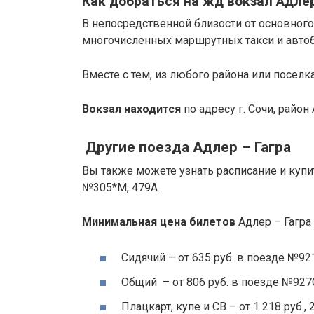
Как добраться на жд вокзал Адле
В непосредственной близости от основного
многочисленных маршрутных такси и автоб
Вместе с тем, из любого района или поселк
Вокзал находится
по адресу г. Сочи, район 
Другие поезда Адлер – Гагра
Вы также можете узнать расписание и купи
№305*М, 479А.
Минимальная цена билетов
Адлер – Гагра 
Сидячий – от 635 руб. в поезде №92
Общий – от 806 руб. в поезде №927
Плацкарт, купе и СВ – от 1 218 руб.,