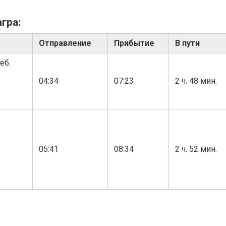
гра:
Отправление
Прибытие
В пути
еб.
04:34
07:23
2 ч. 48 мин.
05:41
08:34
2 ч. 52 мин.