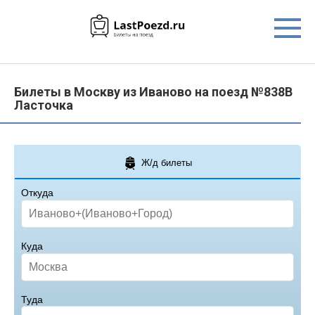
Перейти
к
контенту
Билеты в Москву из Иваново на поезд №838В
Ласточка
Ж/д билеты
Откуда
Куда
Туда