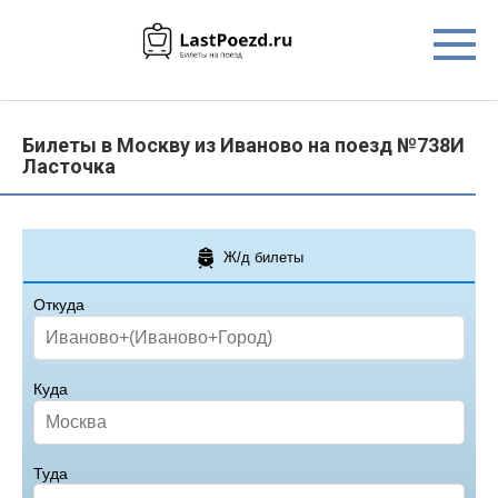
Перейти
к
контенту
Билеты в Москву из Иваново на поезд №738И
Ласточка
Ж/д билеты
Откуда
Куда
Туда