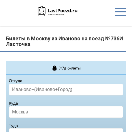
Перейти
к
контенту
Билеты в Москву из Иваново на поезд №736И
Ласточка
Ж/д билеты
Откуда
Куда
Туда